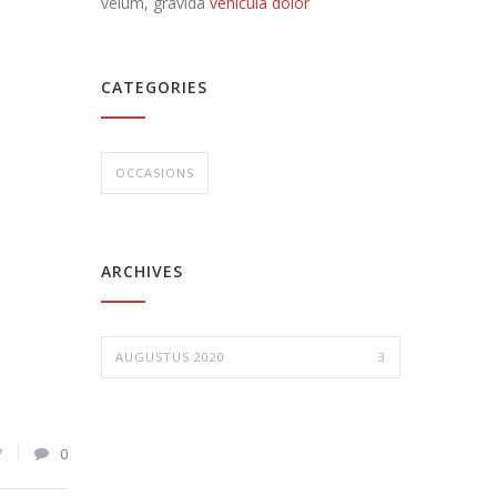
velum, gravida
vehicula dolor
CATEGORIES
OCCASIONS
ARCHIVES
AUGUSTUS 2020
3
7
0