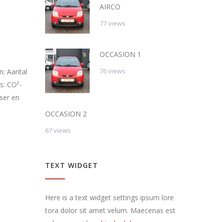
AIRCO
77 views
OCCASION 1
76 views
n: Aantal
s: CO²-
ser en
OCCASION 2
67 views
TEXT WIDGET
Here is a text widget settings ipsum lore
tora dolor sit amet velum. Maecenas est