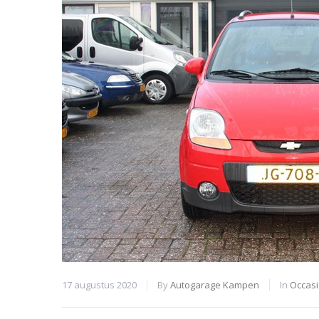
17 augustus 2020
By
Autogarage Kampen
In
Occas