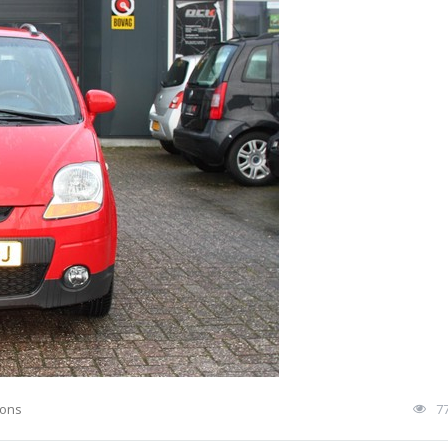
ions
7