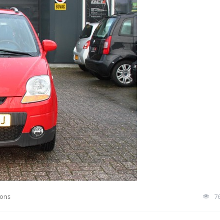
ions
7