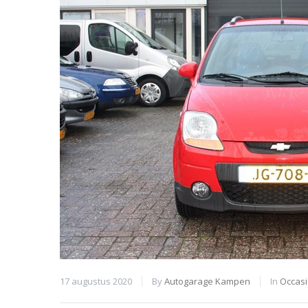
17 augustus 2020
By
Autogarage Kampen
In
Occas