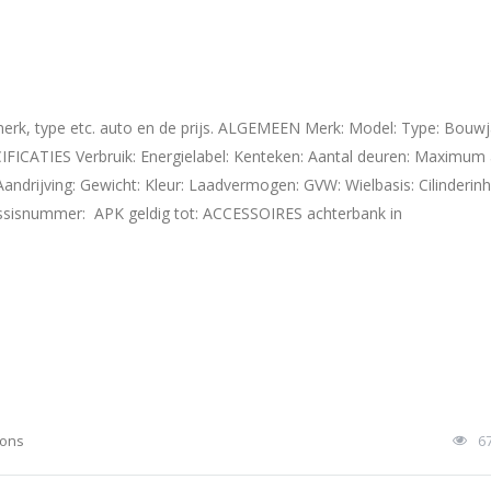
rk, type etc. auto en de prijs. ALGEMEEN Merk: Model: Type: Bouwj
ECIFICATIES Verbruik: Energielabel: Kenteken: Aantal deuren: Maximum 
 Aandrijving: Gewicht: Kleur: Laadvermogen: GVW: Wielbasis: Cilinderin
Chassisnummer: APK geldig tot: ACCESSOIRES achterbank in
ions
6