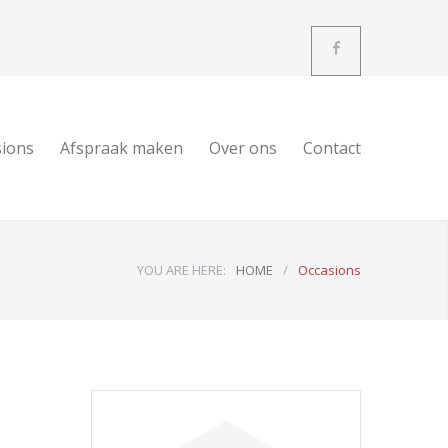
sions
Afspraak maken
Over ons
Contact
YOU ARE HERE:
HOME
/
Occasions